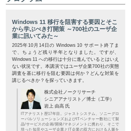
Windows 11 移行を阻害する要因とそこ
から学ぶべき打開策 ～700社のユーザ企
業に訊いてみた～
2025年10月14日の Windows 10 サポート終了ま
で、ちょうど残り半年となりました。ですが、
Windows 11 への移行は十分に進んでいるとはいえ
ない状況です。本講演ではユーザ企業700社の実態
調査を基に移行を阻む要因は何か？どんな対策を
講じるべきか？を探っていきます。
株式会社ノークリサーチ
シニアアナリスト／博士（工学）
岩上 由高 氏
ITアナリスト歴17年目。ジャストシステム、ソニーグロ
ーバルソリューションズおよびITベンチャー数社にて製
品/サービスの企画/開発/マネジメントに携わり、そこで
培った知見やユーザ企業とIT企業の双方における人脈を